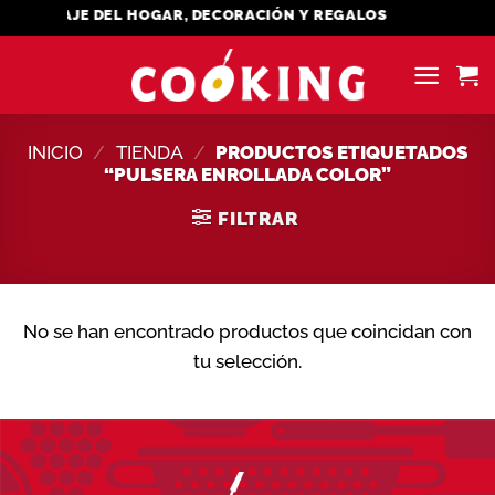
Saltar
MENAJE DEL HOGAR, DECORACIÓN Y REGALOS
al
contenido
INICIO
/
TIENDA
/
PRODUCTOS ETIQUETADOS
“PULSERA ENROLLADA COLOR”
FILTRAR
No se han encontrado productos que coincidan con
tu selección.