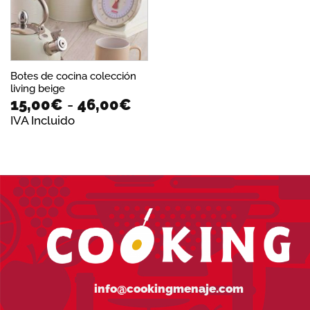
Botes de cocina colección
living beige
Rango
15,00
€
-
46,00
€
de
IVA Incluido
precios:
desde
15,00€
hasta
46,00€
info@cookingmenaje.com