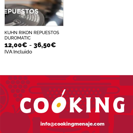
KUHN RIKON REPUESTOS
DUROMATIC
Rango
12,00
€
-
36,50
€
de
IVA Incluido
precios:
desde
12,00€
hasta
36,50€
info@cookingmenaje.com