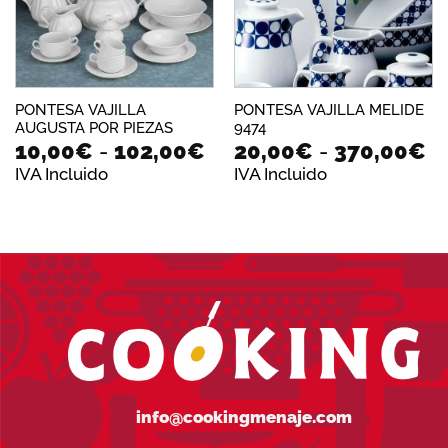
PONTESA VAJILLA
PONTESA VAJILLA MELIDE
AUGUSTA POR PIEZAS
9474
Rango
R
10,00
€
-
102,00
€
20,00
€
-
370,00
€
de
d
IVA Incluido
IVA Incluido
precios:
pr
desde
d
10,00€
2
hasta
ha
102,00€
3
info@cookingmenaje.com