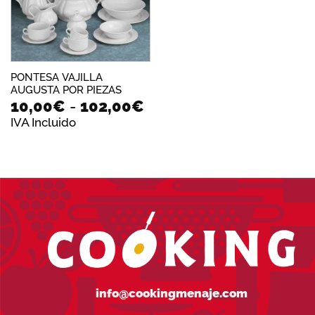
PONTESA VAJILLA
AUGUSTA POR PIEZAS
Rango
10,00
€
-
102,00
€
de
IVA Incluido
precios:
desde
10,00€
hasta
102,00€
info@cookingmenaje.com