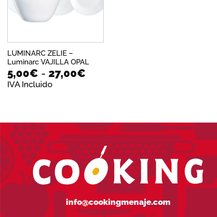
LUMINARC ZELIE –
Luminarc VAJILLA OPAL
Rango
5,00
€
-
27,00
€
de
IVA Incluido
precios:
desde
5,00€
hasta
27,00€
info@cookingmenaje.com