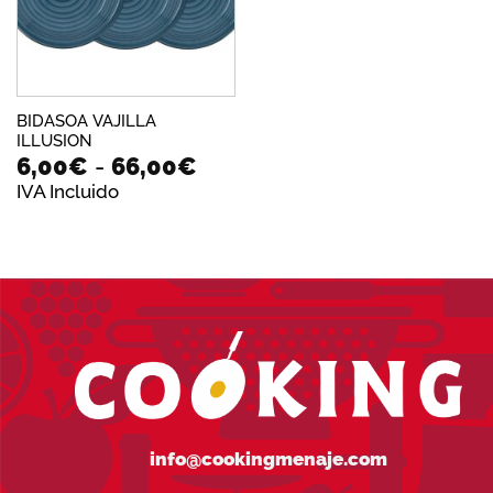
BIDASOA VAJILLA
ILLUSION
Rango
6,00
€
-
66,00
€
de
IVA Incluido
precios:
desde
6,00€
hasta
66,00€
info@cookingmenaje.com