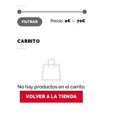
Precio
Precio
Precio:
0€
—
70€
FILTRAR
mínimo
máximo
CARRITO
No hay productos en el carrito.
VOLVER A LA TIENDA