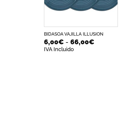
BIDASOA VAJILLA ILLUSION
Rango
6,00
€
-
66,00
€
de
IVA Incluido
precios:
desde
6,00€
hasta
66,00€