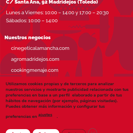
C/ Santa Ana, 92 Madridejos (Toledo)
Lunes a Viernes: 10:00 – 14:00 y 17:00 – 20:30
Sábados: 10:00 – 14:00
Nuestros negocios
cinegeticalamancha.com
agromadridejos.com
cookingmenaje.com
Utilizamos cookies propias y de terceros para analizar
nuestros servicios y mostrarte publicidad relacionada con tus
preferencias en base a un perfil elaborado a partir de tus
hábitos de navegación (por ejemplo, páginas visitadas).
Visa
PayPal
Stripe
MasterCard
Puedes obtener más información y configurar tus
ajustes
CONDICIONES DE USO
AVISO LEGAL
preferencias en
.
POLÍTICA DE PRIVACIDAD
POLÍTICA DE COOKIES
Copyright 2026 ©
cookingmenaje.es
| Hecho a mano y con
CERRAR EL BANNE