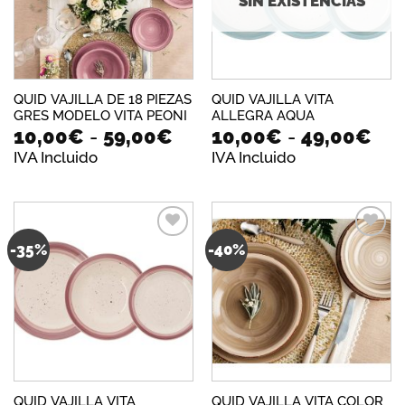
SIN EXISTENCIAS
QUID VAJILLA DE 18 PIEZAS
QUID VAJILLA VITA
GRES MODELO VITA PEONI
ALLEGRA AQUA
Rango
Ra
10,00
€
-
59,00
€
10,00
€
-
49,00
€
de
de
IVA Incluido
IVA Incluido
precios:
pre
desde
de
10,00€
10,
hasta
has
59,00€
49,
-35%
-40%
Añadir
Añadir
a la
a la
lista de
lista de
deseos
deseos
QUID VAJILLA VITA
QUID VAJILLA VITA COLOR