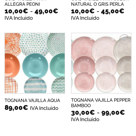
ALLEGRA PEONI
NATURAL O GRIS PERLA
Rango
Ra
10,00
€
-
49,00
€
10,00
€
-
45,00
€
de
de
IVA Incluido
IVA Incluido
precios:
pre
desde
des
10,00€
10,
hasta
has
49,00€
45,
Añadir
Añadir
a la
a la
lista de
lista de
deseos
deseos
TOGNANA VAJILLA PEPPER
TOGNANA VAJILLA AQUA
BAMBOO
89,00
€
IVA Incluido
Ra
30,00
€
-
99,00
€
de
IVA Incluido
pre
de