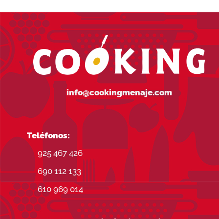
30
has
99
info@cookingmenaje.com
Teléfonos:
925 467 426
690 112 133
610 969 014