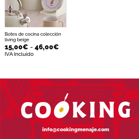
Botes de cocina colección
living beige
Rango
15,00
€
-
46,00
€
de
IVA Incluido
precios:
desde
15,00€
hasta
46,00€
info@cookingmenaje.com