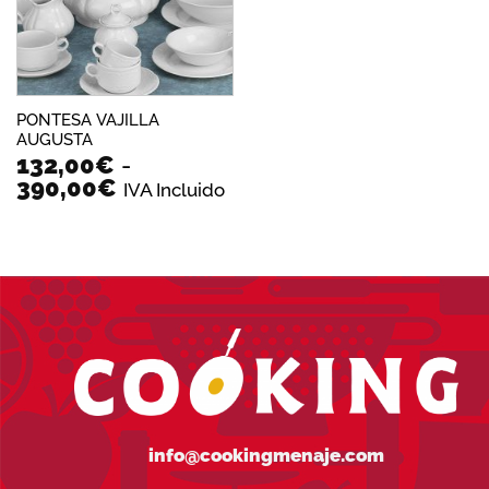
PONTESA VAJILLA
AUGUSTA
132,00
€
-
Rango
390,00
€
IVA Incluido
de
precios:
desde
132,00€
hasta
390,00€
info@cookingmenaje.com