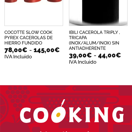
COCOTTE SLOW COOK
IBILI CACEROLA TRIPLY ,
PYREX CACEROLAS DE
TRICAPA
HIERRO FUNDIDO
(INOX/ALUM/INOX) SIN
Rango
ANTIADHERENTE
78,00
€
-
145,00
€
Ra
39,00
€
-
44,00
€
de
IVA Incluido
de
precios:
IVA Incluido
pre
desde
de
78,00€
39,
hasta
has
145,00€
44,