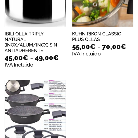
IBILI OLLA TRIPLY
KUHN RIKON CLASSIC
NATURAL
PLUS OLLAS
Ra
(INOX/ALUM/INOX) SIN
55,00
€
-
70,00
€
ANTIADHERENTE
de
IVA Incluido
Rango
45,00
€
-
49,00
€
pre
de
IVA Incluido
des
precios:
55,
desde
has
45,00€
70,
hasta
49,00€
Añadir
a la
lista de
deseos