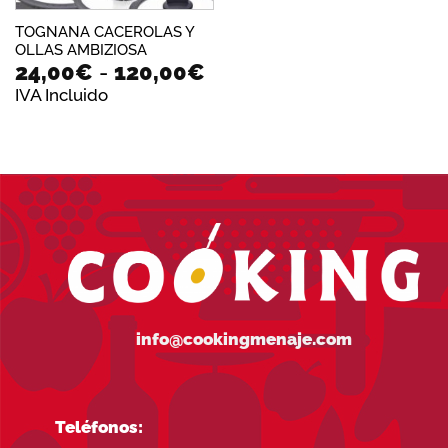
TOGNANA CACEROLAS Y
OLLAS AMBIZIOSA
Rango
24,00
€
-
120,00
€
de
IVA Incluido
precios:
desde
24,00€
hasta
120,00€
info@cookingmenaje.com
Teléfonos: