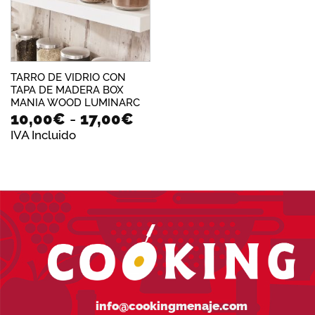
TARRO DE VIDRIO CON
TAPA DE MADERA BOX
MANIA WOOD LUMINARC
Rango
10,00
€
-
17,00
€
de
IVA Incluido
precios:
desde
10,00€
hasta
17,00€
info@cookingmenaje.com