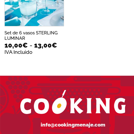
Set de 6 vasos STERLING
LUMINAR
Rango
10,00
€
-
13,00
€
de
IVA Incluido
precios:
desde
10,00€
hasta
13,00€
info@cookingmenaje.com