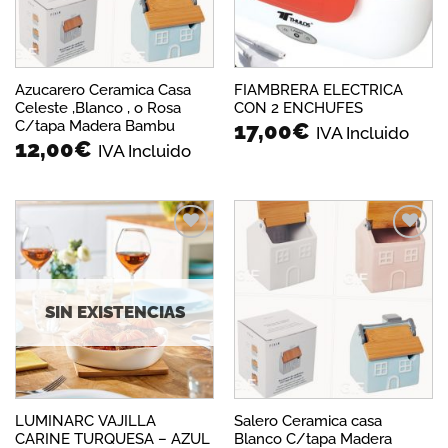
Azucarero Ceramica Casa
FIAMBRERA ELECTRICA
Celeste ,Blanco , o Rosa
CON 2 ENCHUFES
C/tapa Madera Bambu
17,00
€
IVA Incluido
12,00
€
IVA Incluido
Añadir
Añadir
a la
a la
lista de
lista de
deseos
deseos
SIN EXISTENCIAS
LUMINARC VAJILLA
Salero Ceramica casa
CARINE TURQUESA – AZUL
Blanco C/tapa Madera