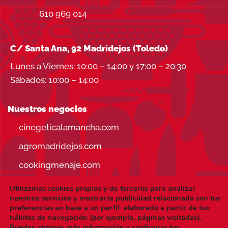
610 969 014
C/ Santa Ana, 92 Madridejos (Toledo)
Lunes a Viernes: 10:00 – 14:00 y 17:00 – 20:30
Sábados: 10:00 – 14:00
Nuestros negocios
cinegeticalamancha.com
agromadridejos.com
cookingmenaje.com
Utilizamos cookies propias y de terceros para analizar
nuestros servicios y mostrarte publicidad relacionada con tus
preferencias en base a un perfil elaborado a partir de tus
hábitos de navegación (por ejemplo, páginas visitadas).
Visa
PayPal
Stripe
MasterCard
Puedes obtener más información y configurar tus