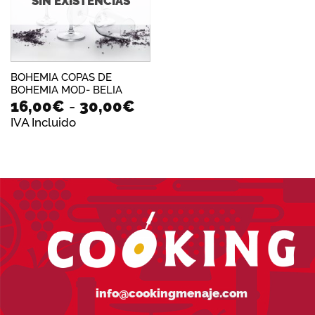
SIN EXISTENCIAS
BOHEMIA COPAS DE
BOHEMIA MOD- BELIA
Rango
16,00
€
-
30,00
€
de
IVA Incluido
precios:
desde
16,00€
hasta
30,00€
info@cookingmenaje.com