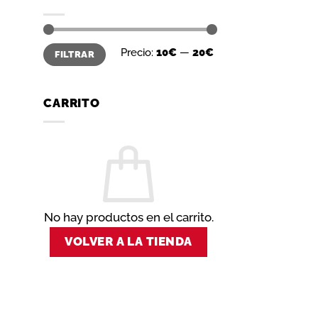
Precio
Precio
Precio:
10€
—
20€
FILTRAR
mínimo
máximo
CARRITO
No hay productos en el carrito.
VOLVER A LA TIENDA