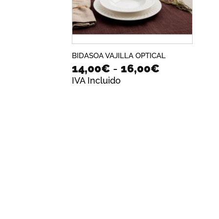
BIDASOA VAJILLA OPTICAL
Rango
14,00
€
-
16,00
€
de
IVA Incluido
precios:
desde
14,00€
hasta
16,00€