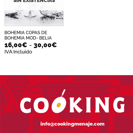
SIN EXISTENCIAS
BOHEMIA COPAS DE
BOHEMIA MOD- BELIA
Rango
16,00
€
-
30,00
€
de
IVA Incluido
precios:
desde
16,00€
hasta
30,00€
info@cookingmenaje.com