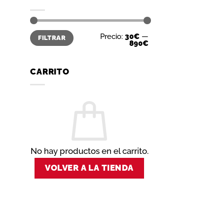
Precio
Precio
Precio:
30€
—
FILTRAR
mínimo
máximo
890€
CARRITO
No hay productos en el carrito.
VOLVER A LA TIENDA