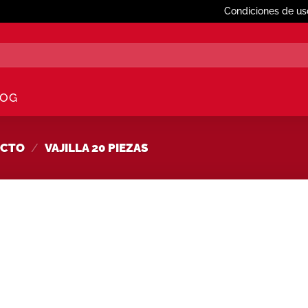
Condiciones de us
LOG
UCTO
/
VAJILLA 20 PIEZAS