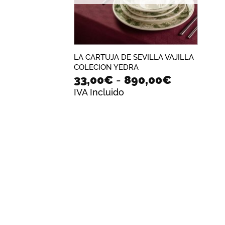
LA CARTUJA DE SEVILLA VAJILLA
COLECION YEDRA
Rango
33,00
€
-
890,00
€
de
IVA Incluido
precios:
desde
33,00€
hasta
890,00€