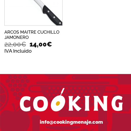
ARCOS MAITRE CUCHILLO
JAMONERO
El
El
22,00
€
14,00
€
precio
precio
IVA Incluido
original
actual
era:
es:
22,00€.
14,00€.
info@cookingmenaje.com