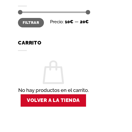
Precio
Precio
Precio:
10€
—
20€
FILTRAR
mínimo
máximo
CARRITO
No hay productos en el carrito.
VOLVER A LA TIENDA