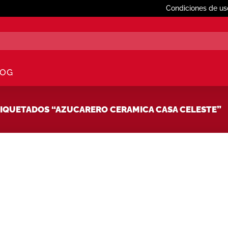
Condiciones de us
LOG
QUETADOS “AZUCARERO CERAMICA CASA CELESTE”