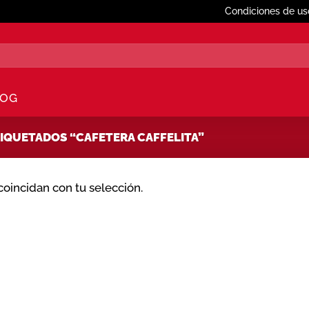
Condiciones de us
LOG
QUETADOS “CAFETERA CAFFELITA”
oincidan con tu selección.