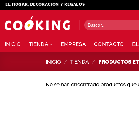
Saltar
EL HOGAR, DECORACIÓN Y REGALOS
al
contenido
Buscar
por:
INICIO
TIENDA
EMPRESA
CONTACTO
B
INICIO
/
TIENDA
/
PRODUCTOS ETI
No se han encontrado productos que c