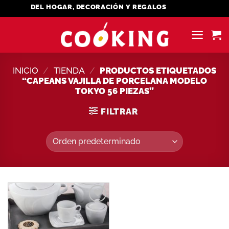
Saltar
ENAJE DEL HOGAR, DECORACIÓN Y REGALOS
al
contenido
INICIO
/
TIENDA
/
PRODUCTOS ETIQUETADOS
“CAPEANS VAJILLA DE PORCELANA MODELO
TOKYO 56 PIEZAS”
FILTRAR
Añadir
a la
lista de