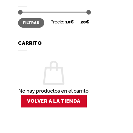
Precio
Precio
Precio:
10€
—
20€
FILTRAR
mínimo
máximo
CARRITO
No hay productos en el carrito.
VOLVER A LA TIENDA