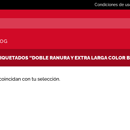
Condiciones de us
LOG
QUETADOS “DOBLE RANURA Y EXTRA LARGA COLOR B
oincidan con tu selección.