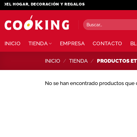
Saltar
DEL HOGAR, DECORACIÓN Y REGALOS
al
contenido
Buscar
por:
INICIO
TIENDA
EMPRESA
CONTACTO
B
INICIO
/
TIENDA
/
PRODUCTOS ETI
No se han encontrado productos que c