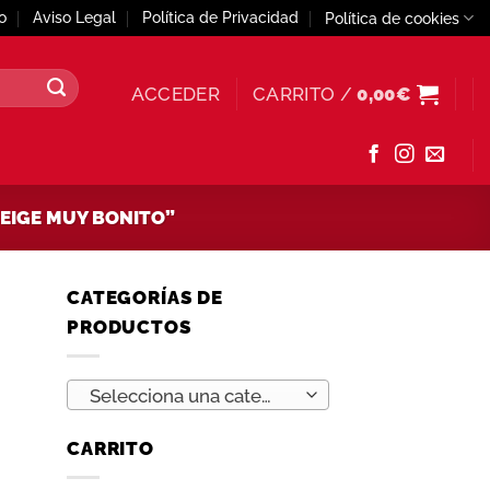
o
Aviso Legal
Política de Privacidad
Política de cookies
ACCEDER
CARRITO /
0,00
€
EIGE MUY BONITO”
CATEGORÍAS DE
PRODUCTOS
Selecciona una categoría
CARRITO