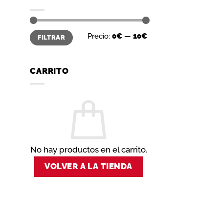
Precio
Precio
Precio:
0€
—
10€
FILTRAR
mínimo
máximo
CARRITO
No hay productos en el carrito.
VOLVER A LA TIENDA