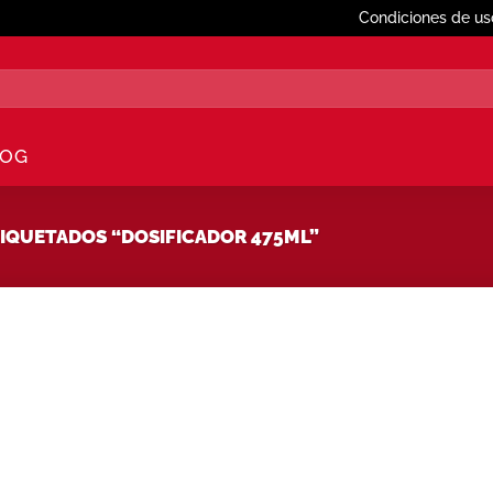
Condiciones de us
LOG
QUETADOS “DOSIFICADOR 475ML”