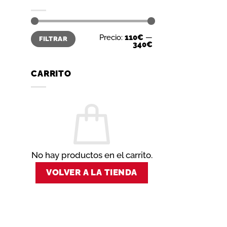
Precio
Precio
Precio:
110€
—
FILTRAR
mínimo
máximo
340€
CARRITO
No hay productos en el carrito.
VOLVER A LA TIENDA