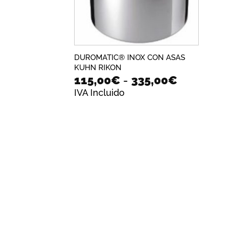
DUROMATIC® INOX CON ASAS
KUHN RIKON
Rango
115,00
€
-
335,00
€
de
IVA Incluido
precios:
desde
115,00€
hasta
335,00€