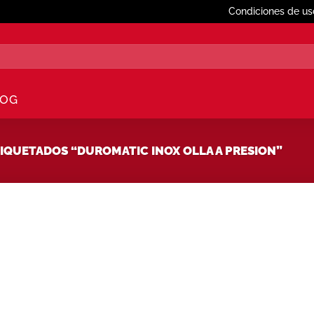
Condiciones de us
LOG
QUETADOS “DUROMATIC INOX OLLA A PRESION”