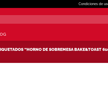
Condiciones de us
LOG
IQUETADOS “HORNO DE SOBREMESA BAKE&TOAST 61