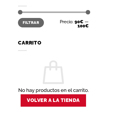
Precio
Precio
Precio:
90€
—
FILTRAR
mínimo
máximo
100€
CARRITO
No hay productos en el carrito.
VOLVER A LA TIENDA