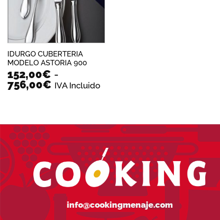
IDURGO CUBERTERIA
MODELO ASTORIA 900
152,00
€
-
Rango
756,00
€
IVA Incluido
de
precios:
desde
152,00€
hasta
756,00€
info@cookingmenaje.com