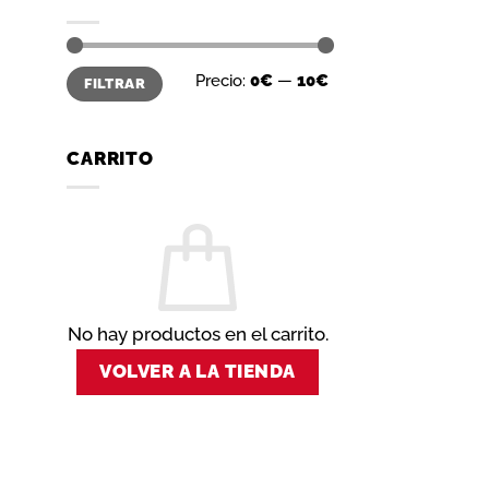
Precio
Precio
Precio:
0€
—
10€
FILTRAR
mínimo
máximo
CARRITO
No hay productos en el carrito.
VOLVER A LA TIENDA