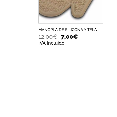
MANOPLA DE SILICONA Y TELA
El
El
12,00
€
7,00
€
precio
precio
IVA Incluido
original
actual
era:
es:
12,00€.
7,00€.