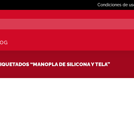
Condiciones de us
LOG
QUETADOS “MANOPLA DE SILICONA Y TELA”