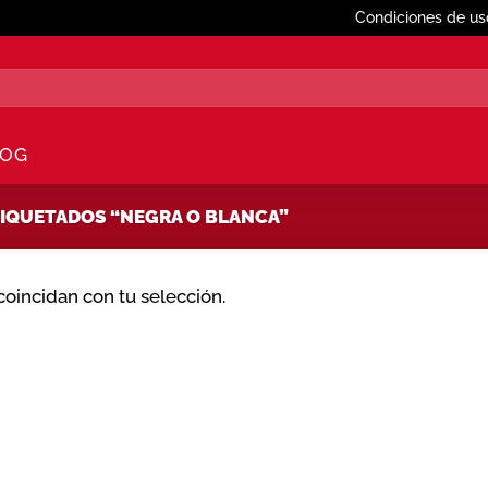
Condiciones de us
LOG
IQUETADOS “NEGRA O BLANCA”
oincidan con tu selección.