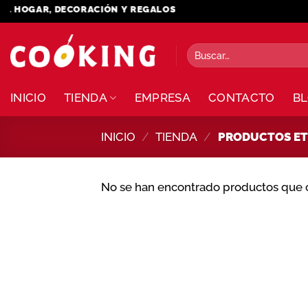
Saltar
 HOGAR, DECORACIÓN Y REGALOS
al
contenido
Buscar
por:
INICIO
TIENDA
EMPRESA
CONTACTO
B
INICIO
/
TIENDA
/
PRODUCTOS ET
No se han encontrado productos que c