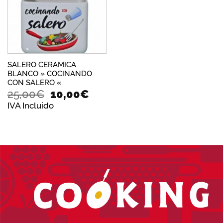
deseos
SALERO CERAMICA
BLANCO » COCINANDO
CON SALERO «
El
El
25,00
€
10,00
€
precio
precio
IVA Incluido
original
actual
era:
es:
25,00€.
10,00€.