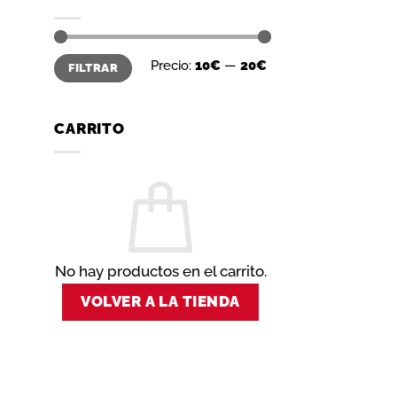
Precio
Precio
Precio:
10€
—
20€
FILTRAR
mínimo
máximo
CARRITO
No hay productos en el carrito.
VOLVER A LA TIENDA