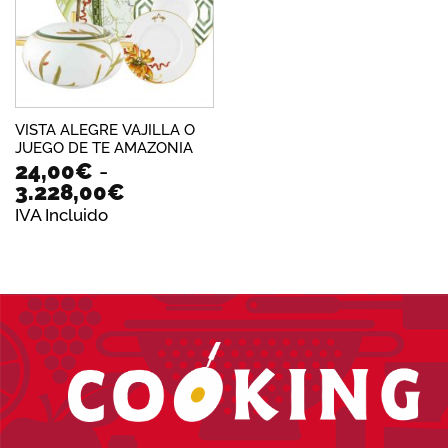
deseos
VISTA ALEGRE VAJILLA O
JUEGO DE TE AMAZONIA
24,00
€
-
Rango
3.228,00
€
de
IVA Incluido
precios:
desde
24,00€
hasta
3.228,00€