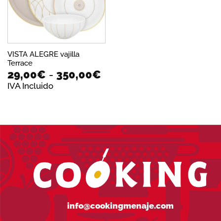
VISTA ALEGRE vajilla
Terrace
Rango
29,00
€
-
350,00
€
de
IVA Incluido
precios:
desde
29,00€
hasta
350,00€
info@cookingmenaje.com