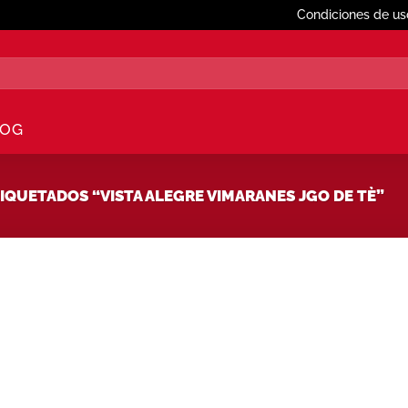
Condiciones de us
LOG
QUETADOS “VISTA ALEGRE VIMARANES JGO DE TÈ”