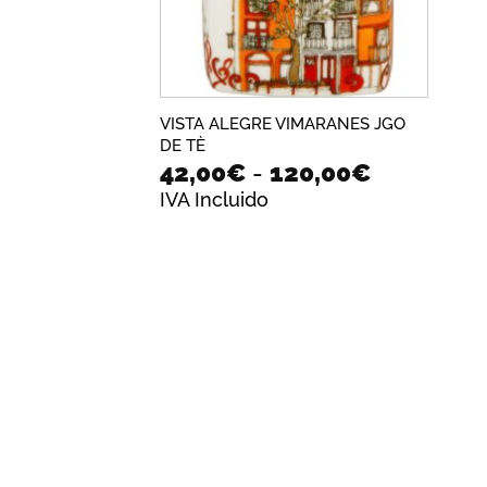
VISTA ALEGRE VIMARANES JGO
DE TÈ
Rango
42,00
€
-
120,00
€
de
IVA Incluido
precios:
desde
42,00€
hasta
120,00€