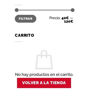
Precio
Precio
Precio:
40€
—
FILTRAR
mínimo
máximo
120€
CARRITO
No hay productos en el carrito.
VOLVER A LA TIENDA