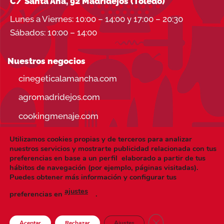
C/ Santa Ana, 92 Madridejos (Toledo)
Lunes a Viernes: 10:00 – 14:00 y 17:00 – 20:30
Sábados: 10:00 – 14:00
Nuestros negocios
cinegeticalamancha.com
agromadridejos.com
cookingmenaje.com
Utilizamos cookies propias y de terceros para analizar
nuestros servicios y mostrarte publicidad relacionada con tus
preferencias en base a un perfil elaborado a partir de tus
hábitos de navegación (por ejemplo, páginas visitadas).
Visa
PayPal
Stripe
MasterCard
Puedes obtener más información y configurar tus
ajustes
CONDICIONES DE USO
AVISO LEGAL
preferencias en
.
POLÍTICA DE PRIVACIDAD
POLÍTICA DE COOKIES
Copyright 2026 ©
cookingmenaje.es
| Hecho a mano y con
CERRAR EL BANNE
Aceptar
Rechazar
Ajustes