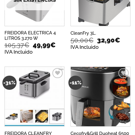
FREIDORA ELECTRICA 4
CleanFry 3L.
LITROS 3.270 W
El
El
50,00
€
32,90
€
El
El
105,37
€
49,99
€
precio
prec
IVA Incluido
precio
precio
original
actu
IVA Incluido
original
actual
era:
es:
era:
es:
50,00€.
32,9
105,37€.
49,99€.
-31%
-11%
Añadir
Añadir
a la
a la
lista de
lista de
deseos
deseos
FREIDORA CLEANFRY
Cecofry&Grill Duoheat 6500