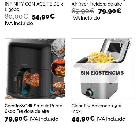
INFINITY CON ACEITE DE 3
Air fryer Freidora de aire
El
El
L 3000
89,90
€
79,90
€
El
El
80,00
€
54,90
€
precio
prec
IVA Incluido
precio
precio
original
actu
IVA Incluido
original
actual
era:
es:
era:
es:
89,90€.
79,9
80,00€.
54,90€.
Añadir
Añadir
a la
a la
lista de
lista de
deseos
deseos
SIN EXISTENCIAS
Cecofry&Grill Smokin’Prime
CleanFry Advance 1500
6500 Freidora de aire
Inox.
79,90
€
44,90
€
IVA Incluido
IVA Incluido