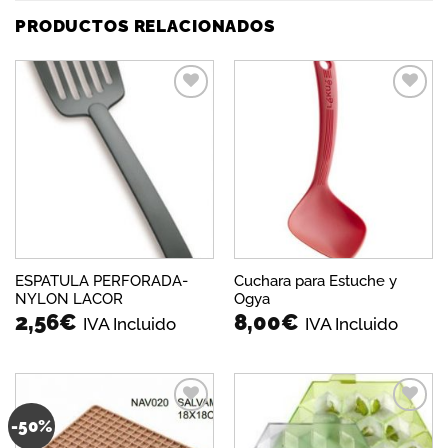
PRODUCTOS RELACIONADOS
Añadir
Añadir
a la
a la
lista de
lista de
deseos
deseos
ESPATULA PERFORADA-
Cuchara para Estuche y
NYLON LACOR
Ogya
2,56
€
8,00
€
IVA Incluido
IVA Incluido
-50%
Añadir
Añadir
a la
a la