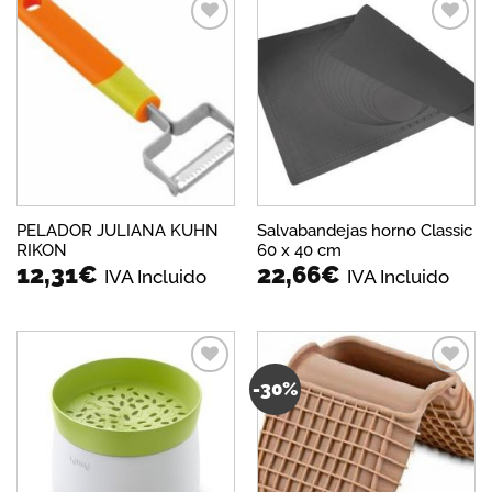
Añadir
Añadir
a la
a la
lista de
lista de
deseos
deseos
PELADOR JULIANA KUHN
Salvabandejas horno Classic
RIKON
60 x 40 cm
12,31
€
22,66
€
IVA Incluido
IVA Incluido
-30%
Añadir
Añadir
a la
a la
lista de
lista de
deseos
deseos