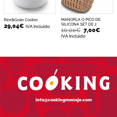
MANOPLA O PICO DE
Rice&Grain Cooker
SILICONA SET DE 2
29,04
€
IVA Incluido
El
El
10,00
€
7,00
€
precio
preci
IVA Incluido
original
actual
era:
es:
10,00€.
7,00€
info@cookingmenaje.com