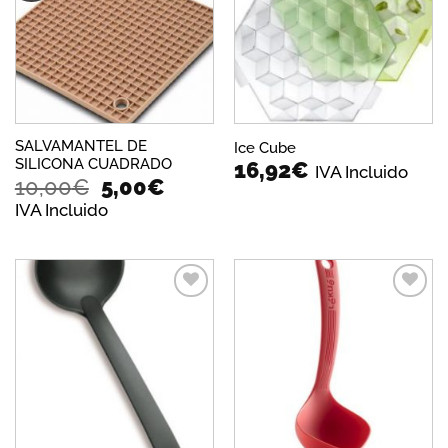
lista de
lista de
deseos
deseos
SALVAMANTEL DE
Ice Cube
SILICONA CUADRADO
16,92
€
IVA Incluido
El
El
10,00
€
5,00
€
precio
precio
IVA Incluido
original
actual
era:
es:
10,00€.
5,00€.
Añadir
Añadir
a la
a la
lista de
lista de
deseos
deseos