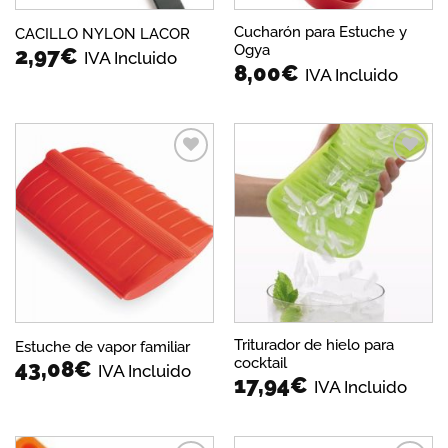
Cucharón para Estuche y
CACILLO NYLON LACOR
Ogya
2,97
€
IVA Incluido
8,00
€
IVA Incluido
Añadir
Añadir
a la
a la
lista de
lista de
deseos
deseos
Triturador de hielo para
Estuche de vapor familiar
cocktail
43,08
€
IVA Incluido
17,94
€
IVA Incluido