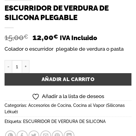
ESCURRIDOR DE VERDURA DE
SILICONA PLEGABLE
El
El
15,00
12,00
€
€
IVA Incluido
precio
precio
Colador o escurridor plegable de verdura o pasta
original
actual
era:
es:
ESCURRIDOR DE VERDURA DE SILICONA PLEGABLE cantida
15,00€.
12,00€.
AÑADIR AL CARRITO
Añadir a la lista de deseos
Categorías:
Accesorios de Cocina
,
Cocina al Vapor (Siliconas
Lékué)
Etiqueta:
ESCURRIDOR DE VERDURA DE SILICONA