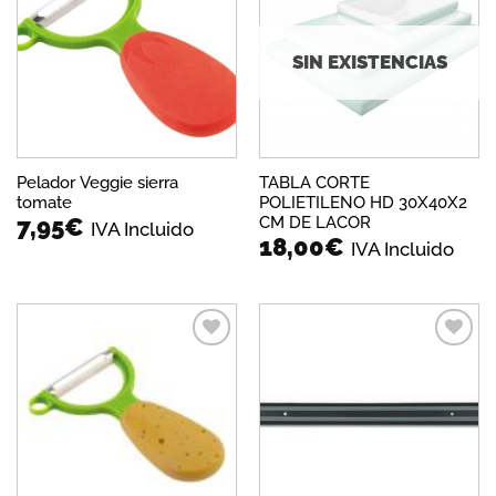
a la
a la
lista de
lista de
deseos
deseos
SIN EXISTENCIAS
Pelador Veggie sierra
TABLA CORTE
tomate
POLIETILENO HD 30X40X2
CM DE LACOR
7,95
€
IVA Incluido
18,00
€
IVA Incluido
Añadir
Añadir
a la
a la
lista de
lista de
deseos
deseos