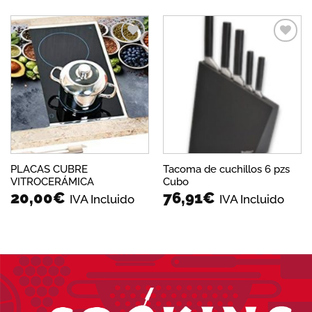
Añadir
Añadir
a la
a la
lista de
lista de
deseos
deseos
PLACAS CUBRE
Tacoma de cuchillos 6 pzs
VITROCERÁMICA
Cubo
20,00
€
76,91
€
IVA Incluido
IVA Incluido