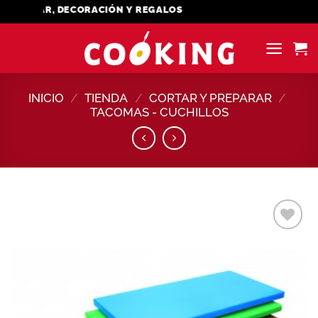
Saltar
HOGAR, DECORACIÓN Y REGALOS
al
contenido
INICIO
/
TIENDA
/
CORTAR Y PREPARAR
/
TACOMAS - CUCHILLOS
Añadir
a la
lista de
deseos