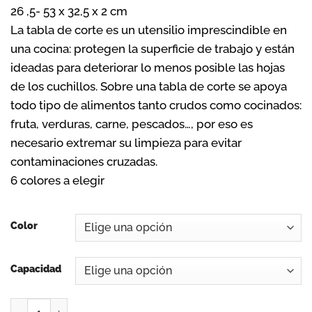
26 ,5- 53 x 32,5 x 2 cm
desde
La tabla de corte es un utensilio imprescindible en
22,00€
hasta
una cocina: protegen la superficie de trabajo y están
36,00€
ideadas para deteriorar lo menos posible las hojas
de los cuchillos. Sobre una tabla de corte se apoya
todo tipo de alimentos tanto crudos como cocinados:
fruta, verduras, carne, pescados…, por eso es
necesario extremar su limpieza para evitar
contaminaciones cruzadas.
6 colores a elegir
Color
Capacidad
TABLA CORTE POLIETILENO 32,5x26,5 -53 x 32 ,5 x 2 CM HD 