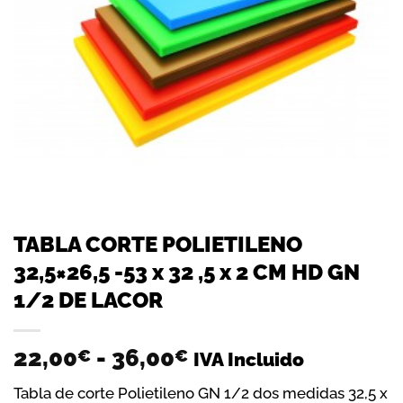
TABLA CORTE POLIETILENO
32,5×26,5 -53 x 32 ,5 x 2 CM HD GN
1/2 DE LACOR
Rango
22,00
-
36,00
€
€
IVA Incluido
de
Tabla de corte Polietileno GN 1/2 dos medidas 32,5 x
precios: