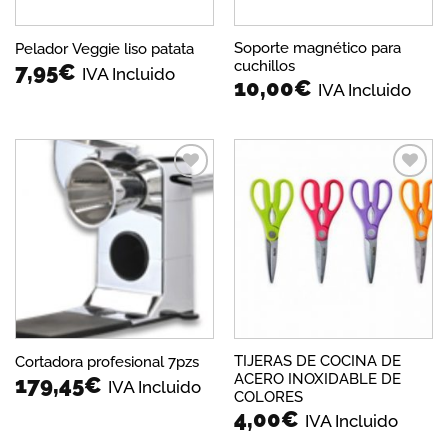
Soporte magnético para
Pelador Veggie liso patata
cuchillos
7,95
€
IVA Incluido
10,00
€
IVA Incluido
Añadir
Añadir
a la
a la
lista de
lista de
deseos
deseos
TIJERAS DE COCINA DE
Cortadora profesional 7pzs
ACERO INOXIDABLE DE
179,45
€
IVA Incluido
COLORES
4,00
€
IVA Incluido