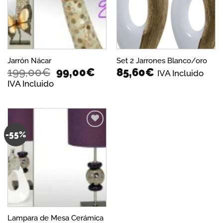
deseos
deseos
Jarrón Nácar
Set 2 Jarrones Blanco/oro
El
El
199,00
€
99,00
€
85,60
€
IVA Incluido
precio
precio
IVA Incluido
original
actual
era:
es:
199,00€.
99,00€.
-55%
Añadir
a la
lista de
deseos
Lampara de Mesa Cerámica