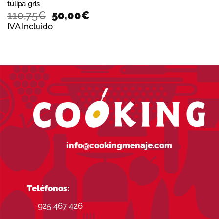
tulipa gris
El
El
110,75
€
50,00
€
precio
precio
IVA Incluido
original
actual
era:
es:
110,75€.
50,00€.
info@cookingmenaje.com
Teléfonos:
925 467 426