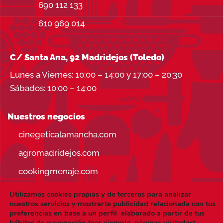
690 112 133
610 969 014
C/ Santa Ana, 92 Madridejos (Toledo)
Lunes a Viernes: 10:00 – 14:00 y 17:00 – 20:30
Sábados: 10:00 – 14:00
Nuestros negocios
cinegeticalamancha.com
agromadridejos.com
cookingmenaje.com
Utilizamos cookies propias y de terceros para analizar
nuestros servicios y mostrarte publicidad relacionada con tus
preferencias en base a un perfil elaborado a partir de tus
hábitos de navegación (por ejemplo, páginas visitadas).