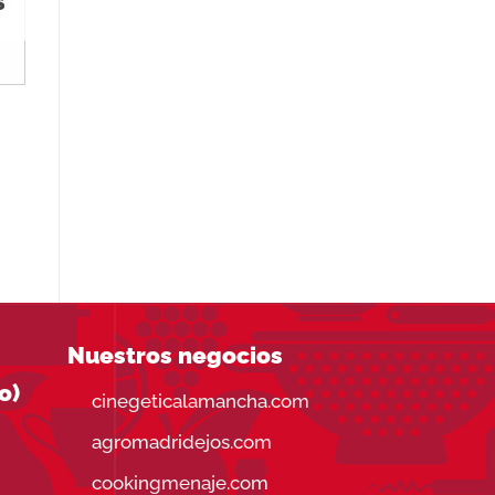
S
os
Nuestros negocios
o)
cinegeticalamancha.com
agromadridejos.com
cookingmenaje.com