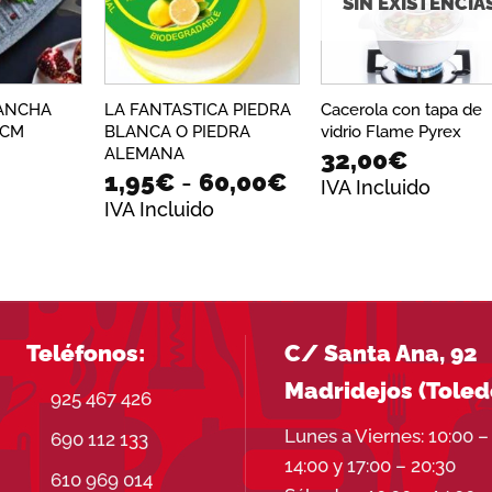
SIN EXISTENCIA
deseos
deseos
dese
ANCHA
LA FANTASTICA PIEDRA
Cacerola con tapa de
 CM
BLANCA O PIEDRA
vidrio Flame Pyrex
ALEMANA
32,00
€
Rango
1,95
€
-
60,00
€
IVA Incluido
de
IVA Incluido
precios:
desde
1,95€
hasta
60,00€
Teléfonos:
C/ Santa Ana, 92
Madridejos (Toled
925 467 426
Lunes a Viernes: 10:00 –
690 112 133
14:00 y 17:00 – 20:30
610 969 014