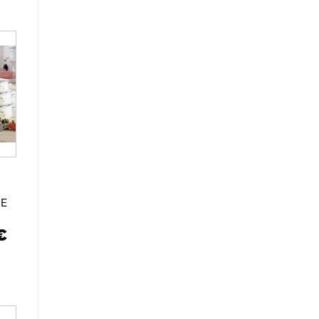
r
de
os
DE
Rango
€
de
precios:
desde
6,50€
hasta