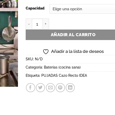
desde
17,00€
Capacidad
hasta
28,00€
PUJADAS Cazo Recto IDEA cantidad
AÑADIR AL CARRITO
Añadir a la lista de deseos
SKU:
N/D
Categoría:
Baterías (cocina sana)
Etiqueta:
PUJADAS Cazo Recto IDEA