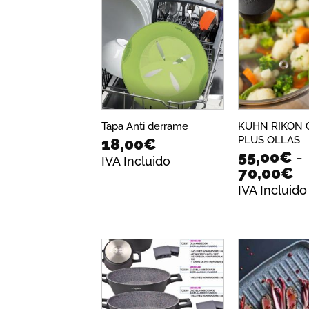
53,00€
ha
44
Añadir
a la
lista de
deseos
KUHN RIKON 
Tapa Anti derrame
PLUS OLLAS
18,00
€
55,00
€
-
IVA Incluido
R
70,00
€
d
IVA Incluido
pr
d
5
ha
7
Añadir
a la
lista de