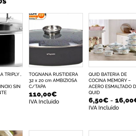
OS
Añadir
Añadir
Añadi
a la
a la
a la
lista de
lista de
lista 
deseos
deseos
dese
A TRIPLY ,
TOGNANA RUSTIDERA
QUID BATERIA DE
32 x 20 cm AMBIZIOSA
COCINA MEMORY –
NOX) SIN
C/TAPA
ACERO ESMALTADO 
NTE
QUID
110,00
€
6,50
€
-
16,00
IVA Incluido
ango
IVA Incluido
e
ecios:
esde
,00€