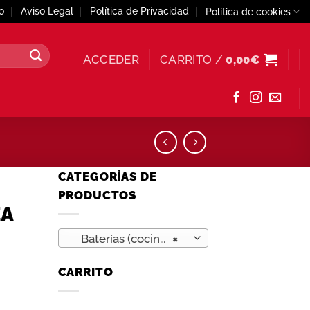
o
Aviso Legal
Política de Privacidad
Política de cookies
ACCEDER
CARRITO /
0,00
€
CATEGORÍAS DE
PRODUCTOS
EA
Baterías (cocina sana) (27)
×
CARRITO