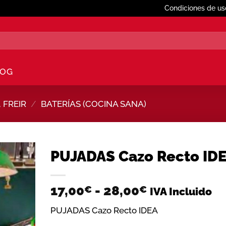
Condiciones de us
LOG
 FREIR
/
BATERÍAS (COCINA SANA)
PUJADAS Cazo Recto ID
Añadir
Rango
17,00
-
28,00
€
€
a la
IVA Incluido
lista de
de
deseos
PUJADAS Cazo Recto IDEA
precios: