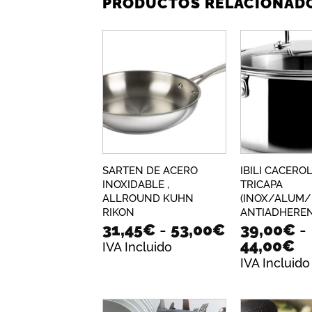
PRODUCTOS RELACIONAD
Añadir
a la
lista de
deseos
SARTEN DE ACERO
IBILI CACEROL
INOXIDABLE ,
TRICAPA
ALLROUND KUHN
(INOX/ALUM/I
RIKON
ANTIADHERE
Rango
31,45
€
-
53,00
€
39,00
€
-
de
R
44,00
€
IVA Incluido
precios:
d
IVA Incluido
desde
pr
31,45€
d
hasta
39