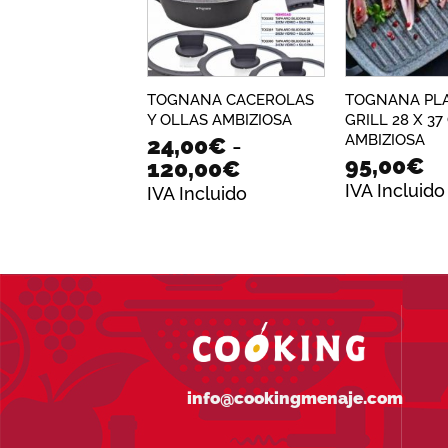
deseos
TOGNANA CACEROLAS
TOGNANA PL
Y OLLAS AMBIZIOSA
GRILL 28 X 37
AMBIZIOSA
24,00
€
-
95,00
€
Rango
120,00
€
de
IVA Incluido
IVA Incluido
precios:
desde
24,00€
hasta
120,00€
info@cookingmenaje.com