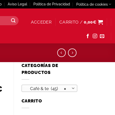
o
Aviso Legal
Política de Privacidad
Política de cookies
ACCEDER
CARRITO /
0,00
€
CATEGORÍAS DE
PRODUCTOS
C
Café & te (45)
×
CARRITO