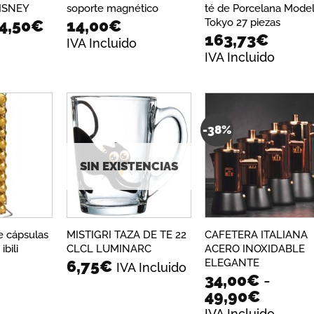
ISNEY
soporte magnético
té de Porcelana Mode
l
El
Tokyo 27 piezas
4,50
€
14,00
€
163,73
€
recio
precio
IVA Incluido
riginal
actual
IVA Incluido
ra:
es:
8,00€.
14,50€.
-38%
Añadir
Añadir
Añadi
a la
a la
a la
lista de
lista de
lista 
SIN EXISTENCIAS
deseos
deseos
dese
e cápsulas
MISTIGRI TAZA DE TE 22
CAFETERA ITALIANA
bili
CLCL LUMINARC
ACERO INOXIDABLE
ELEGANTE
6,75
€
IVA Incluido
34,00
€
-
Rango
49,90
€
de
IVA Incluido