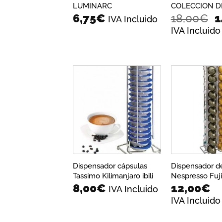
LUMINARC
COLECCION D
E
6,75
€
18,00
€
1
IVA Incluido
p
IVA Incluido
o
e
1
Añadir
a la
lista de
deseos
Dispensador cápsulas
Dispensador d
Tassimo Kilimanjaro ibili
Nespresso Fuji i
8,00
€
12,00
€
IVA Incluido
IVA Incluido