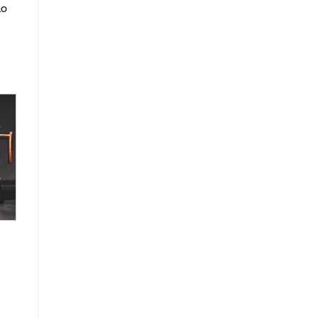
lo
r
de
os