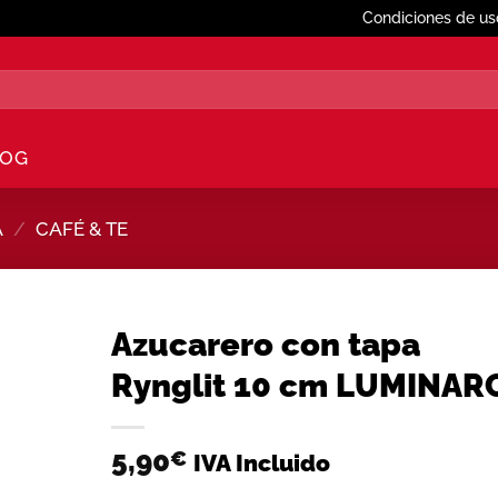
Condiciones de us
LOG
A
/
CAFÉ & TE
Azucarero con tapa
Rynglit 10 cm LUMINAR
Añadir
a la
lista de
5,90
€
IVA Incluido
deseos