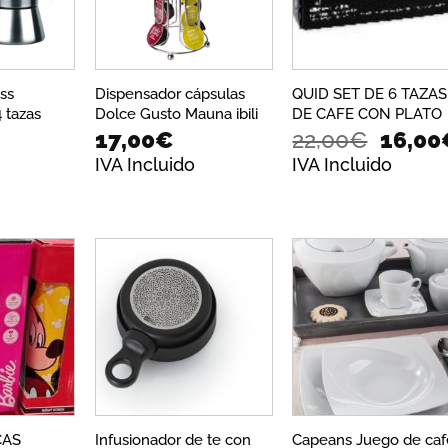
ss
Dispensador cápsulas
QUID SET DE 6 TAZAS
4 tazas
Dolce Gusto Mauna ibili
DE CAFE CON PLATO
El
17,00
€
22,00
€
16,00
ango
precio
IVA Incluido
IVA Incluido
e
origin
ecios:
era:
esde
22,00€
0,00€
sta
9,68€
Añadir
Añadir
Añadi
a la
a la
a la
lista de
lista de
lista 
deseos
deseos
dese
CAS
Infusionador de te con
Capeans Juego de caf