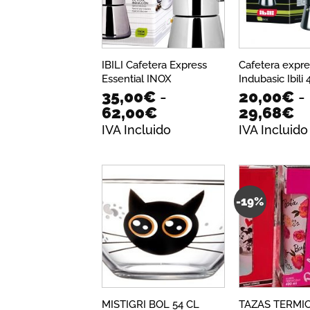
IBILI Cafetera Express
Cafetera expre
Essential INOX
Indubasic Ibili 
35,00
€
-
20,00
€
-
Rango
R
62,00
€
29,68
€
de
d
IVA Incluido
IVA Incluido
precios:
pr
desde
d
35,00€
2
hasta
ha
-19%
62,00€
2
Añadir
a la
lista de
deseos
MISTIGRI BOL 54 CL
TAZAS TERMI