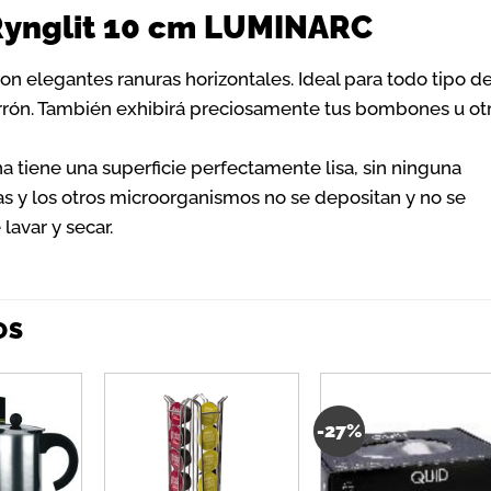
Rynglit 10 cm LUMINARC
con elegantes ranuras horizontales. Ideal para todo tipo d
arrón. También exhibirá preciosamente tus bombones u ot
ha tiene una superficie perfectamente lisa, sin ninguna
rias y los otros microorganismos no se depositan y no se
 lavar y secar.
OS
-27%
Añadir
Añadir
Añadi
a la
a la
a la
lista de
lista de
lista 
deseos
deseos
dese