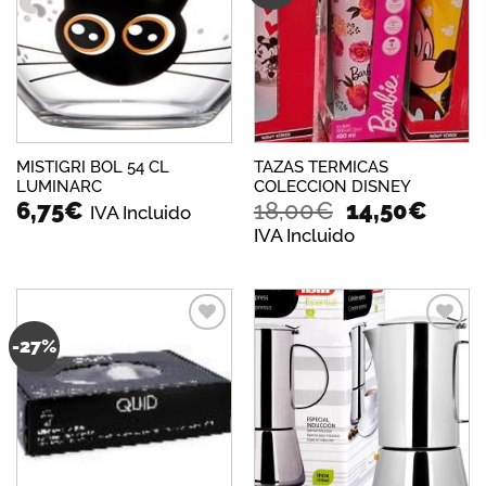
a la
a la
lista de
lista de
deseos
deseos
MISTIGRI BOL 54 CL
TAZAS TERMICAS
LUMINARC
COLECCION DISNEY
El
El
6,75
€
18,00
€
14,50
€
IVA Incluido
precio
preci
IVA Incluido
original
actua
era:
es:
18,00€.
14,50
-27%
Añadir
Añadir
a la
a la
lista de
lista de
deseos
deseos