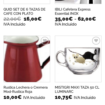
QUID SET DE 6 TAZAS DE
IBILI Cafetera Express
CAFE CON PLATO
Essential INOX
El
El
Ra
22,00
€
16,00
€
35,00
€
-
62,00
€
precio
precio
de
IVA Incluido
IVA Incluido
original
actual
pre
era:
es:
des
22,00€.
16,00€.
35,
has
62,
Añadir
Añadir
a la
a la
lista de
lista de
deseos
deseos
Rustica Lechera o Cremera
MISTIGRI MAXI TAZA 50 CL
Mod-Rustica Roja
LUMINARC
10,00
€
10,75
€
IVA Incluido
IVA Incluido