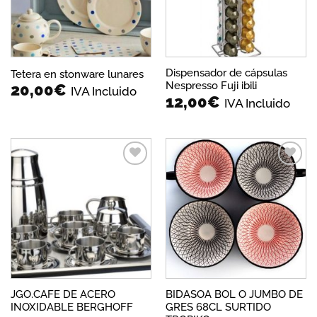
Dispensador de cápsulas
Tetera en stonware lunares
Nespresso Fuji ibili
20,00
€
IVA Incluido
12,00
€
IVA Incluido
Añadir
Añadir
a la
a la
lista de
lista de
deseos
deseos
JGO.CAFE DE ACERO
BIDASOA BOL O JUMBO DE
INOXIDABLE BERGHOFF
GRES 68CL SURTIDO