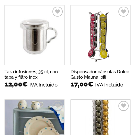
Añadir
Añadir
a la
a la
lista de
lista de
deseos
deseos
Taza infusiones, 35 cl, con
Dispensador cápsulas Dolce
tapa y filtro inox
Gusto Mauna ibili
12,00
€
17,00
€
IVA Incluido
IVA Incluido
Añadir
Añadir
a la
a la
lista de
lista de
deseos
deseos