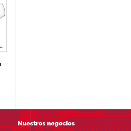
€
r
de
os
l
Nuestros negocios