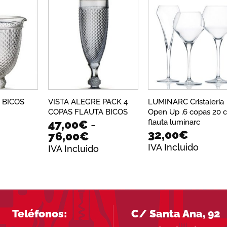
4,00€
76,00
Añadir
Añadir
Añadi
a la
a la
a la
lista de
lista de
lista 
deseos
deseos
dese
 BICOS
VISTA ALEGRE PACK 4
LUMINARC Cristaleria
COPAS FLAUTA BICOS
Open Up ,6 copas 20 c
flauta luminarc
47,00
€
-
32,00
€
Rango
Rango
76,00
€
de
de
IVA Incluido
IVA Incluido
recios:
precios:
desde
desde
73,00€
47,00€
asta
hasta
103,00€
76,00€
Teléfonos:
C/ Santa Ana, 92