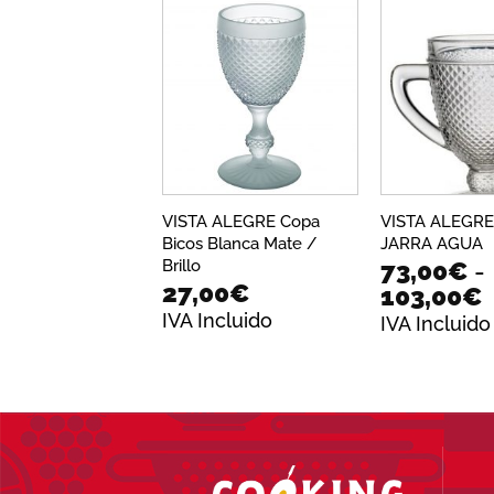
6
Añadir
a la
lista de
deseos
VISTA ALEGRE Copa
VISTA ALEGRE
Bicos Blanca Mate /
JARRA AGUA
Brillo
73,00
€
-
27,00
€
103,00
€
IVA Incluido
IVA Incluido
p
h