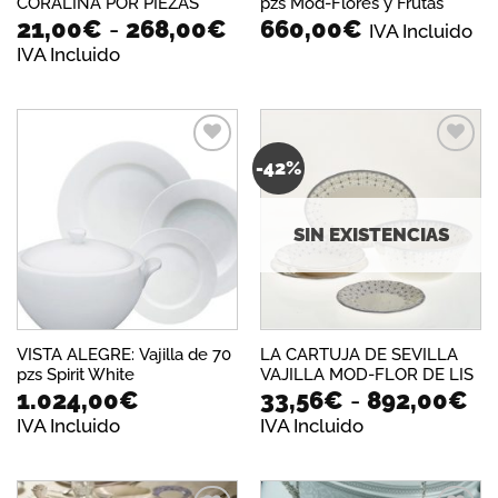
CORALINA POR PIEZAS
pzs Mod-Flores y Frutas
Rango
21,00
€
-
268,00
€
660,00
€
IVA Incluido
de
IVA Incluido
precios:
desde
21,00€
hasta
268,00€
-42%
Añadir
Añadir
a la
a la
lista de
lista de
deseos
deseos
SIN EXISTENCIAS
VISTA ALEGRE: Vajilla de 70
LA CARTUJA DE SEVILLA
pzs Spirit White
VAJILLA MOD-FLOR DE LIS
Ra
1.024,00
€
33,56
€
-
892,00
€
de
IVA Incluido
IVA Incluido
pr
de
33