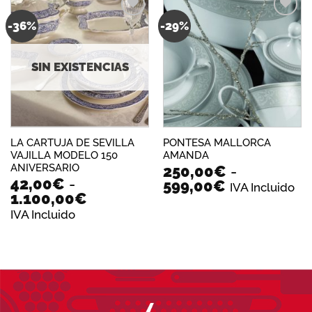
ha
89
-36%
-29%
Añadir
Añadir
a la
a la
lista de
lista de
deseos
deseos
SIN EXISTENCIAS
LA CARTUJA DE SEVILLA
PONTESA MALLORCA
VAJILLA MODELO 150
AMANDA
ANIVERSARIO
250,00
€
-
42,00
€
-
Rango
599,00
€
IVA Incluido
Rango
1.100,00
€
de
de
precios:
IVA Incluido
precios:
desde
desde
250,00€
42,00€
hasta
hasta
599,00€
1.100,00€