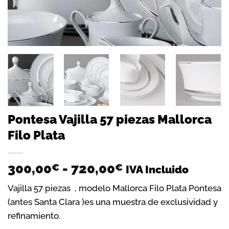
Pontesa Vajilla 57 piezas Mallorca
Filo Plata
Rango
300,00
-
720,00
€
€
IVA Incluido
de
Vajilla 57 piezas , modelo Mallorca Filo Plata Pontesa
precios:
(antes Santa Clara )es una muestra de exclusividad y
desde
refinamiento.
300,00€