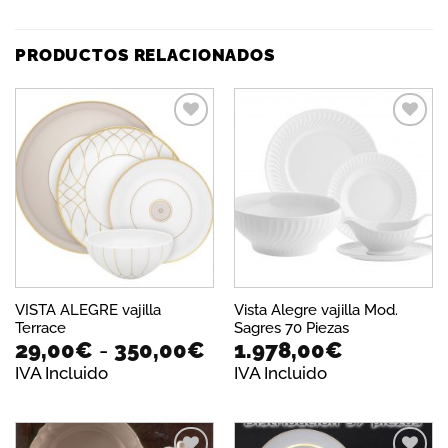
PRODUCTOS RELACIONADOS
Añadir
Añadir
a la
a la
lista de
lista de
deseos
deseos
VISTA ALEGRE vajilla
Vista Alegre vajilla Mod.
Terrace
Sagres 70 Piezas
Rango
29,00
€
-
350,00
€
1.978,00
€
de
IVA Incluido
IVA Incluido
precios:
desde
29,00€