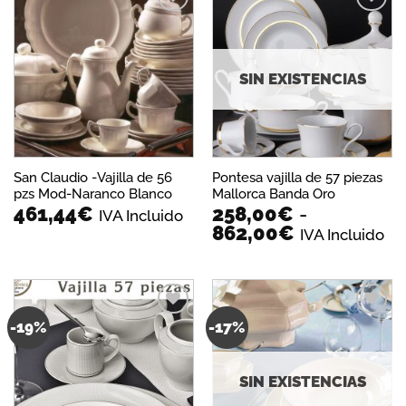
hasta
350,00€
Añadir
Añadir
a la
a la
lista de
lista de
deseos
deseos
SIN EXISTENCIAS
San Claudio -Vajilla de 56
Pontesa vajilla de 57 piezas
pzs Mod-Naranco Blanco
Mallorca Banda Oro
461,44
€
258,00
€
-
IVA Incluido
Rango
862,00
€
IVA Incluido
de
precios:
desde
258,00€
hasta
-19%
-17%
Añadir
Añadir
862,00€
a la
a la
lista de
lista de
deseos
deseos
SIN EXISTENCIAS