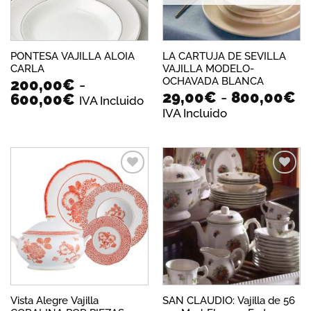
PONTESA VAJILLA ALOIA
LA CARTUJA DE SEVILLA
CARLA
VAJILLA MODELO-
OCHAVADA BLANCA
200,00
€
-
R
29,00
€
-
800,00
€
Rango
600,00
€
IVA Incluido
d
de
IVA Incluido
pr
precios:
d
desde
2
200,00€
ha
hasta
8
600,00€
Añadir
Añadir
a la
a la
lista de
lista de
deseos
deseos
Vista Alegre Vajilla
SAN CLAUDIO: Vajilla de 56