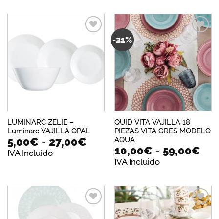
de
46,
has
49,
-21%
Añadir
Añadir
a la
a la
lista de
lista de
deseos
deseos
LUMINARC ZELIE –
QUID VITA VAJILLA 18
Luminarc VAJILLA OPAL
PIEZAS VITA GRES MODELO
Rango
AQUA
5,00
€
-
27,00
€
Ra
10,00
€
-
59,00
€
de
IVA Incluido
de
precios:
IVA Incluido
pre
desde
des
5,00€
10,
hasta
has
27,00€
59,
Añadir
Añadir