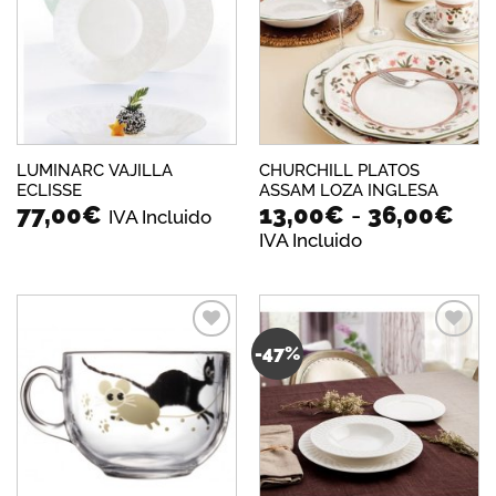
a la
a la
lista de
lista de
deseos
deseos
LUMINARC VAJILLA
CHURCHILL PLATOS
ECLISSE
ASSAM LOZA INGLESA
Ra
77,00
€
13,00
€
-
36,00
€
IVA Incluido
de
IVA Incluido
pre
des
13,
has
36,
-47%
Añadir
Añadir
a la
a la
lista de
lista de
deseos
deseos