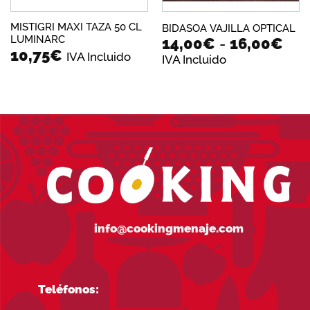
MISTIGRI MAXI TAZA 50 CL
BIDASOA VAJILLA OPTICAL
LUMINARC
Ran
14,00
€
-
16,00
€
10,75
€
de
IVA Incluido
IVA Incluido
prec
des
14,
has
16,
info@cookingmenaje.com
Teléfonos: