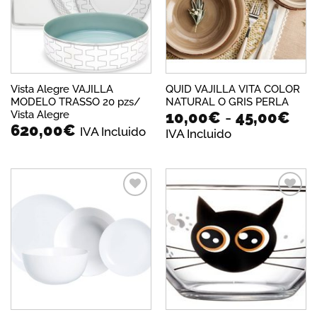
deseos
deseos
Vista Alegre VAJILLA
QUID VAJILLA VITA COLOR
MODELO TRASSO 20 pzs/
NATURAL O GRIS PERLA
Ra
Vista Alegre
10,00
€
-
45,00
€
620,00
€
de
IVA Incluido
IVA Incluido
pre
des
10,
has
45,
Añadir
Añadir
a la
a la
lista de
lista de
deseos
deseos