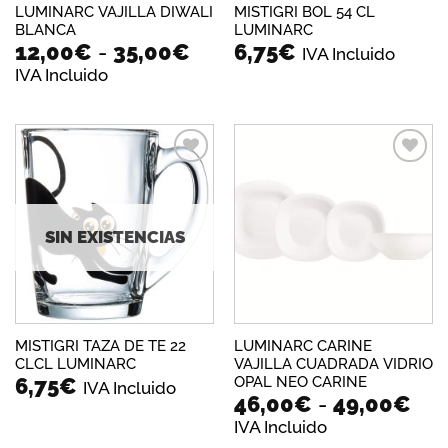
LUMINARC VAJILLA DIWALI
MISTIGRI BOL 54 CL
BLANCA
LUMINARC
Rango
12,00
€
-
35,00
€
6,75
€
IVA Incluido
de
IVA Incluido
precios:
desde
12,00€
hasta
35,00€
Añadir
Añadir
a la
a la
lista de
lista de
deseos
deseos
SIN EXISTENCIAS
MISTIGRI TAZA DE TE 22
LUMINARC CARINE
CLCL LUMINARC
VAJILLA CUADRADA VIDRIO
OPAL NEO CARINE
6,75
€
IVA Incluido
Ra
46,00
€
-
49,00
€
de
IVA Incluido
pre