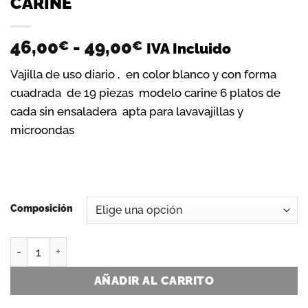
CARINE
Rango
46,00
-
49,00
€
€
IVA Incluido
de
Vajilla de uso diario , en color blanco y con forma
precios:
cuadrada de 19 piezas modelo carine 6 platos de
desde
cada sin ensaladera apta para lavavajillas y
46,00€
hasta
microondas
49,00€
Composición
LUMINARC CARINE VAJILLA CUADRADA VIDRIO OPAL NEO CA
AÑADIR AL CARRITO