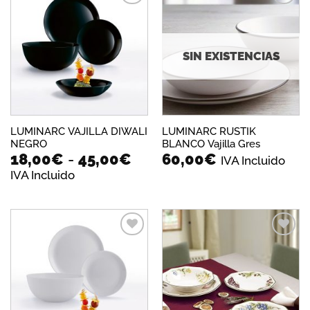
has
36,
Añadir
Añadir
a la
a la
lista de
lista de
deseos
deseos
SIN EXISTENCIAS
LUMINARC VAJILLA DIWALI
LUMINARC RUSTIK
NEGRO
BLANCO Vajilla Gres
Rango
18,00
€
-
45,00
€
60,00
€
IVA Incluido
de
IVA Incluido
precios:
desde
18,00€
hasta
45,00€
Añadir
Añadir
a la
a la
lista de
lista de
deseos
deseos