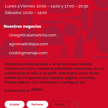
Lunes a Viernes: 10:00 – 14:00 y 17:00 – 20:30
Sábados: 10:00 – 14:00
Nuestros negocios
cinegeticalamancha.com
agromadridejos.com
cookingmenaje.com
Utilizamos cookies propias y de terceros para analizar
nuestros servicios y mostrarte publicidad relacionada con tus
preferencias en base a un perfil elaborado a partir de tus
hábitos de navegación (por ejemplo, páginas visitadas).
Visa
PayPal
Stripe
MasterCard
Puedes obtener más información y configurar tus
ajustes
CONDICIONES DE USO
AVISO LEGAL
preferencias en
.
POLÍTICA DE PRIVACIDAD
POLÍTICA DE COOKIES
Copyright 2026 ©
cookingmenaje.es
| Hecho a mano y con
CERRAR EL BANNE
Aceptar
Rechazar
Ajustes
mucho
por
UNBUENPLAN GROUP