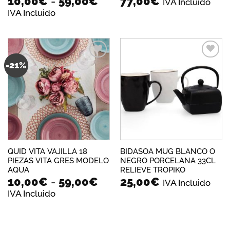
Rango
10,00
€
-
59,00
€
77,00
€
IVA Incluido
de
IVA Incluido
precios:
desde
10,00€
hasta
59,00€
-21%
Añadir
Añadir
a la
a la
lista de
lista de
deseos
deseos
QUID VITA VAJILLA 18
BIDASOA MUG BLANCO O
PIEZAS VITA GRES MODELO
NEGRO PORCELANA 33CL
AQUA
RELIEVE TROPIKO
Rango
10,00
€
-
59,00
€
25,00
€
IVA Incluido
de
IVA Incluido
precios:
desde
10,00€