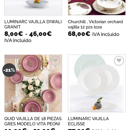
LUMINARC VAJILLA DIWALI
Churchill , Victorian orchard
GRANIT
vajilla 12 pzs loza
Rango
8,00
€
-
46,00
€
68,00
€
IVA Incluido
de
IVA Incluido
precios:
desde
8,00€
hasta
46,00€
-21%
Añadir
Añadir
a la
a la
lista de
lista de
deseos
deseos
QUID VAJILLA DE 18 PIEZAS
LUMINARC VAJILLA
GRES MODELO VITA PEONI
ECLISSE