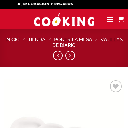
Saltar
OGAR, DECORACIÓN Y REGALOS
al
contenido
INICIO
/
TIENDA
/
PONER LA MESA
/
VAJILLAS
DE DIARIO
Añadir
a la
lista de
deseos