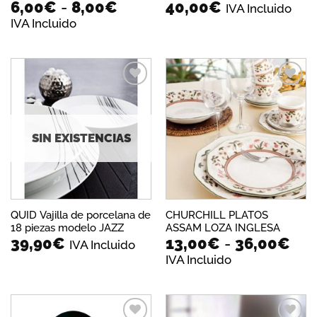
Rango
6,00
€
-
8,00
€
40,00
€
IVA Incluido
de
IVA Incluido
precios:
desde
6,00€
hasta
8,00€
Añadir
Añadir
a la
a la
lista de
lista de
deseos
deseos
SIN EXISTENCIAS
QUID Vajilla de porcelana de
CHURCHILL PLATOS
18 piezas modelo JAZZ
ASSAM LOZA INGLESA
Ra
39,90
€
13,00
€
-
36,00
€
IVA Incluido
de
IVA Incluido
pre
des
13,