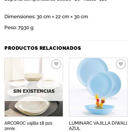
Dimensiones:
30 cm × 22 cm × 30 cm
Peso:
7930 g
PRODUCTOS RELACIONADOS
Añadir
Añadir
a la
a la
lista de
lista de
deseos
deseos
SIN EXISTENCIAS
ARCOROC vajilla 18 pzs
LUMINARC VAJILLA DIWALI
zenix
AZUL