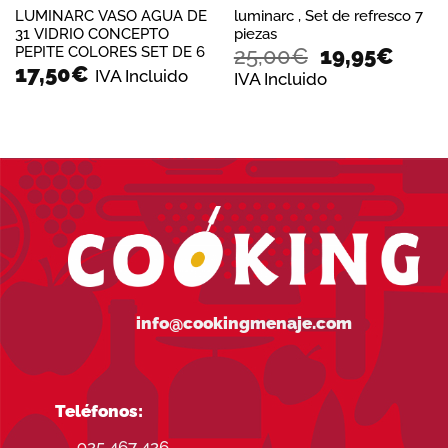
LUMINARC VASO AGUA DE
luminarc , Set de refresco 7
31 VIDRIO CONCEPTO
piezas
El
El
PEPITE COLORES SET DE 6
25,00
€
19,95
€
17,50
€
precio
preci
IVA Incluido
IVA Incluido
original
actua
era:
es:
25,00€.
19,95
info@cookingmenaje.com
Teléfonos:
925 467 426