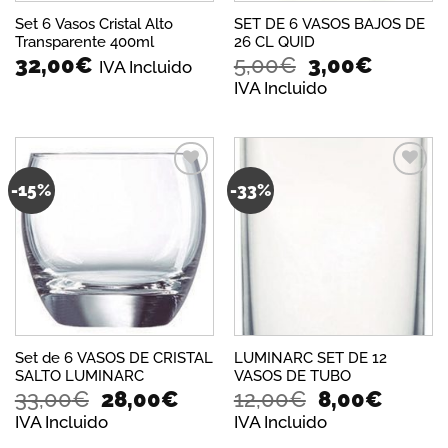
Set 6 Vasos Cristal Alto
SET DE 6 VASOS BAJOS DE
Transparente 400ml
26 CL QUID
El
El
32,00
€
5,00
€
3,00
€
IVA Incluido
precio
precio
IVA Incluido
original
actual
era:
es:
5,00€.
3,00€.
-15%
-33%
Añadir
Añadir
a la
a la
lista de
lista de
deseos
deseos
Set de 6 VASOS DE CRISTAL
LUMINARC SET DE 12
SALTO LUMINARC
VASOS DE TUBO
El
El
El
El
33,00
€
28,00
€
12,00
€
8,00
€
precio
precio
precio
precio
IVA Incluido
IVA Incluido
original
actual
original
actual