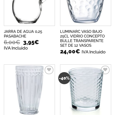
deseos
deseos
JARRA DE AGUA 0,25
LUMINARC VASO BAJO
PASABACHE
25CL VIDRIO CONCEPTO
El
El
BULLE TRANSPARENTE
6,00
€
3,95
€
SET DE 12 VASOS
precio
precio
IVA Incluido
24,00
€
original
actual
IVA Incluido
era:
es:
6,00€.
3,95€.
-40%
Añadir
Añadir
a la
a la
lista de
lista de
deseos
deseos