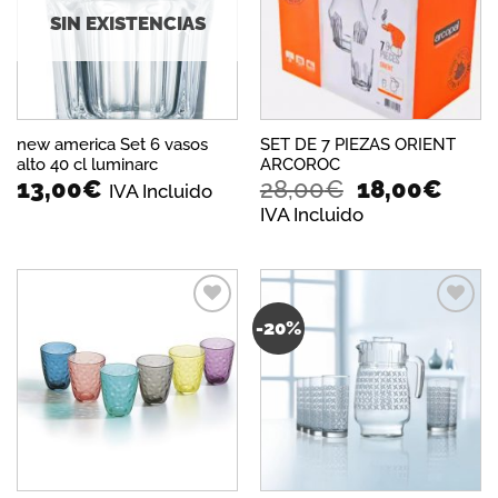
deseos
deseos
SIN EXISTENCIAS
new america Set 6 vasos
SET DE 7 PIEZAS ORIENT
alto 40 cl luminarc
ARCOROC
El
El
13,00
€
28,00
€
18,00
€
IVA Incluido
precio
prec
IVA Incluido
original
actu
era:
es:
28,00€.
18,0
-20%
Añadir
Añadir
a la
a la
lista de
lista de
deseos
deseos