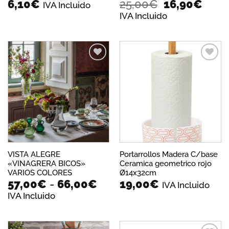
El
El
6,10
€
25,00
€
16,90
€
IVA Incluido
precio
prec
IVA Incluido
original
actua
era:
es:
25,00€.
16,9
Añadir
Añadir
a la
a la
lista de
lista de
deseos
deseos
VISTA ALEGRE
Portarrollos Madera C/base
«VINAGRERA BICOS»
Ceramica geometrico rojo
VARIOS COLORES
Ø14x32cm
Rango
57,00
€
-
66,00
€
19,00
€
IVA Incluido
de
IVA Incluido
precios:
desde
57,00€