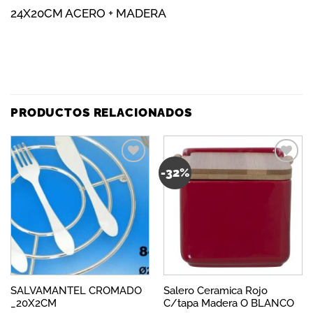
24X20CM ACERO + MADERA
PRODUCTOS RELACIONADOS
-32%
Añadir
Añadir
a la
a la
lista de
lista de
deseos
deseos
SALVAMANTEL CROMADO
Salero Ceramica Rojo
_20X2CM
C/tapa Madera O BLANCO