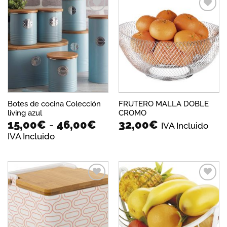
hasta
66,00€
Añadir
Añadir
a la
a la
lista de
lista de
deseos
deseos
Botes de cocina Colección
FRUTERO MALLA DOBLE
living azul
CROMO
Rango
15,00
€
-
46,00
€
32,00
€
IVA Incluido
de
IVA Incluido
precios:
desde
15,00€
hasta
46,00€
Añadir
Añadir
a la
a la
lista de
lista de
deseos
deseos