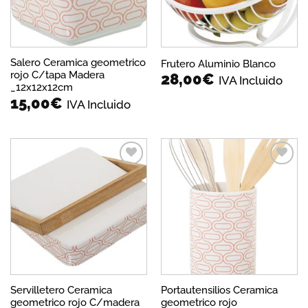
Salero Ceramica geometrico
Frutero Aluminio Blanco
rojo C/tapa Madera
28,00
€
IVA Incluido
_12x12x12cm
15,00
€
IVA Incluido
Añadir
Añadir
a la
a la
lista de
lista de
deseos
deseos
Servilletero Ceramica
Portautensilios Ceramica
geometrico rojo C/madera
geometrico rojo