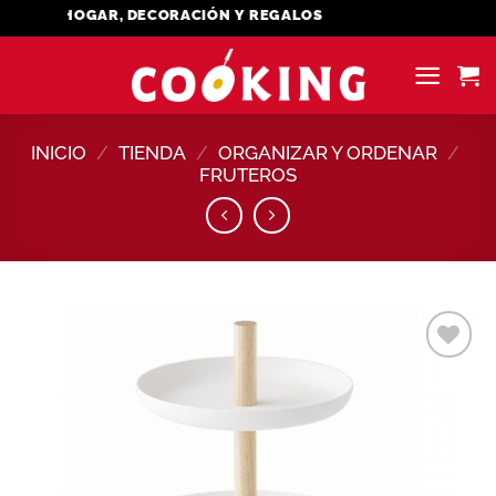
Saltar
EL HOGAR, DECORACIÓN Y REGALOS
al
contenido
INICIO
/
TIENDA
/
ORGANIZAR Y ORDENAR
/
FRUTEROS
Añadir
a la
lista de
deseos