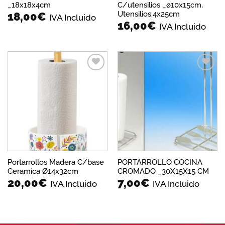
_18x18x4cm
C/utensilios _ø10x15cm,
Utensilios:4x25cm
18,00
€
IVA Incluido
16,00
€
IVA Incluido
Añadir
Añadir
a la
a la
lista de
lista de
deseos
deseos
Portarrollos Madera C/base
PORTARROLLO COCINA
Ceramica Ø14x32cm
CROMADO _30X15X15 CM
20,00
€
7,00
€
IVA Incluido
IVA Incluido