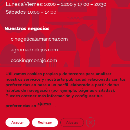
Lunes a Viernes: 10:00 – 14:00 y 17:00 – 20:30
Sábados: 10:00 – 14:00
Nuestros negocios
cinegeticalamancha.com
agromadridejos.com
cookingmenaje.com
Utilizamos cookies propias y de terceros para analizar
nuestros servicios y mostrarte publicidad relacionada con tus
preferencias en base a un perfil elaborado a partir de tus
hábitos de navegación (por ejemplo, páginas visitadas).
Visa
PayPal
Stripe
MasterCard
Puedes obtener más información y configurar tus
ajustes
CONDICIONES DE USO
AVISO LEGAL
preferencias en
.
POLÍTICA DE PRIVACIDAD
POLÍTICA DE COOKIES
Copyright 2026 ©
cookingmenaje.es
| Hecho a mano y con
CERRAR EL BANNE
Aceptar
Rechazar
Ajustes
mucho
por
UNBUENPLAN GROUP